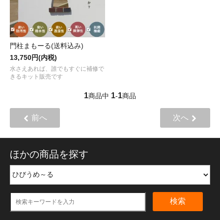
門柱まもーる(送料込み)
13,750円(内税)
水さえあれば、誰でもすぐに補修で
きるキット販売です
1
1
1
商品中
-
商品
前へ
次へ
ほかの商品を探す
検索